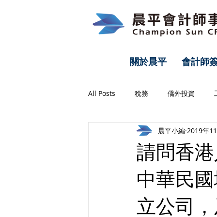
關於晨平
會計師
All Posts
稅務
僑外投資
晨平小編
2019年1
財務分析
勞務
請問香港
中華民國
立公司，