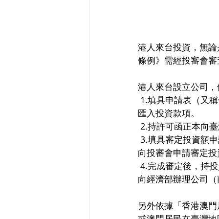
港人來台投資，無論
條例》需經投審會審
港人來台設立公司，
 1.填具申請表（又稱僑外A表），檢附相關文件事先向投審會提出申請，經核准後才可由國外
匯入投資款項。
 2.持許可函正本
 3.填具審定投資額申請書（僑外C表），檢附匯入匯款通知書、買匯水單正本及其他相關文件
向投審會申請審定投
 4.完成審定後，持投資核准函及審定函，依公司法（商業登記法）及目的事業主管機關規定，
向經濟部辦理公司（
另外依據「香港澳門
或澳門居民在臺灣地