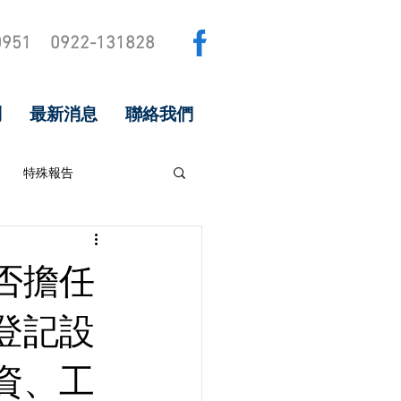
0951
0922-131828
問
最新消息
聯絡我們
特殊報告
否擔任
登記設
資、工