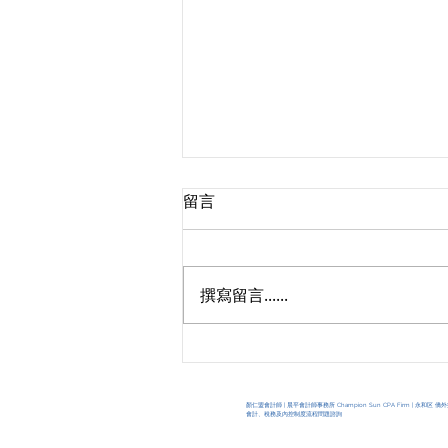
留言
撰寫留言......
設立公司好處多，程序很簡
單，你也可以自己來！
顏仁盟會計師 | 晨平會計師事務所 Champion Sun CPA Firm | 永和区
僑外
會計、稅務及內控制度流程問題諮詢