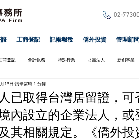
02-7730
簽證
工商登記
記帳報稅
僑外投資
管理顧
工商登記
會計帳務
特殊行業
財團法人
新創事業
1月13日
讀畢需時 1 分鐘
人已取得台灣居留證，可
境內設立的企業法人，或
及其相關規定。《僑外投