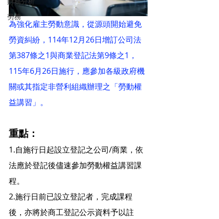
財務分析
勞務
為強化雇主勞動意識，從源頭開始避免
勞資糾紛，114年12月26日增訂公司法
第387條之1與商業登記法第9條之1，
115年6月26日施行，應參加各級政府機
關或其指定非營利組織辦理之「勞動權
益講習」。
重點：
1.自施行日起設立登記之公司/商業，依
法應於登記後儘速參加勞動權益講習課
程。
2.施行日前已設立登記者，完成課程
後，亦將於商工登記公示資料予以註