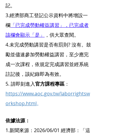
記。
3.經濟部商工登記公示資料中將增設一
欄
「已完成勞動權益講習」，已完成者
該欄會顯示「是」
，供大眾查閱。
4.未完成勞動講習是否有罰則? 沒有。鼓
勵並儘速參加勞動權益講習，至少應完
成一次課程，依規定完成講習並經系統
註記後，該紀錄即為有效。
5. 請即刻進入
官方課程專區
：
https://www.aoc.gov.tw/laborrightsw
orkshop.html
。
依據法源：
1.新聞來源：2026/06/01 經濟部：「這