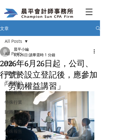
文章
All Posts
晨平小編
All Posts
6月26日
讀畢需時 1 分鐘
2026年6月26日起，公司、
稅務
行號於設立登記後，應參加
僑外投資
工商登記
「勞動權益講習」
會計帳務
特殊行業
財團法人
新創事業
特殊報告